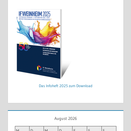
Das Infoheft 2025 zum Download
August 2026
M
D
M
D
F
S
S